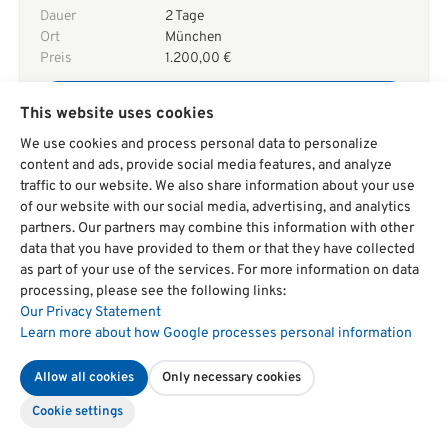
Dauer
2 Tage
Ort
München
Preis
1.200,00 €
Book now
This website uses cookies
We use cookies and process personal data to personalize
content and ads, provide social media features, and analyze
Name
Leadership behaviour
traffic to our website. We also share information about your use
Zeitraum
24.08.2026
-
25.08.2026
of our website with our social media, advertising, and analytics
Dauer
2 Tage
partners. Our partners may combine this information with other
Ort
Leipzig
data that you have provided to them or that they have collected
Preis
1.200,00 €
as part of your use of the services. For more information on data
processing, please see the following links:
Book now
Our Privacy Statement
Learn more about how Google processes personal information
Allow all cookies
Only necessary cookies
Name
Leadership behaviour
Zeitraum
24.08.2026
-
25.08.2026
Cookie settings
Dauer
2 Tage
Ort
Berlin