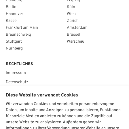
Hamburg
Leipzig
Berlin
Köln
Hannover
Wien
Kassel
Zürich
Frankfurt am Main
Amsterdam
Braunschweig
Brüssel
Stuttgart
Warschau
Nürnberg
RECHTLICHES
Impressum
Datenschutz
AGB
Diese Website verwendet Cookies
Cookie­einstellungen
Wir verwenden Cookies und verarbeiten personenbezogene
Daten, um Inhalte und Anzeigen zu personalisieren, Funktionen
SOCIAL
für soziale Medien anbieten zu können und die Zugriffe auf
unsere Website zu analysieren. Außerdem geben wir
Informationen zu Ihrer Verwendung unserer Website an unsere