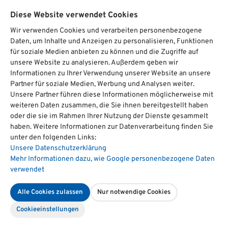
viele Menschen inspirierend. Eine Fortbildung in
Diese Website verwendet Cookies
Berlin wird sie persönlich und beruflich
voranbringen. Der fachliche Input durch unsere
Wir verwenden Cookies und verarbeiten personenbezogene
Daten, um Inhalte und Anzeigen zu personalisieren, Funktionen
hoch qualifizierten Trainer und der
für soziale Medien anbieten zu können und die Zugriffe auf
Erfahrungsaustausch mit den anderen
unsere Website zu analysieren. Außerdem geben wir
Kursteilnehmern eröffnet neue Perspektiven.
Informationen zu Ihrer Verwendung unserer Website an unsere
Partner für soziale Medien, Werbung und Analysen weiter.
Wenn Sie als Arbeitgeber Ihren Mitarbeitern eine
Unsere Partner führen diese Informationen möglicherweise mit
Fortbildung in Berlin bieten, profitiert auch Ihr
weiteren Daten zusammen, die Sie ihnen bereitgestellt haben
Unternehmen davon. Denn Mitarbeiter kehren
oder die sie im Rahmen Ihrer Nutzung der Dienste gesammelt
haben. Weitere Informationen zur Datenverarbeitung finden Sie
erfahrungsgemäß nach einem Training motivierter
unter den folgenden Links:
an ihren Arbeitsplatz zurück. Sie können das
Unsere Datenschutzerklärung
Gelernte effektiv im Arbeitsalltag umsetzen.
Mehr Informationen dazu, wie Google personenbezogene Daten
verwendet
Zudem stärkt eine Fortbildung die Bindung der
Mitarbeiter an die Firma.
Alle Cookies zulassen
Nur notwendige Cookies
Fazit: Seminare in Berlin sind eine Investition in
Cookie­einstellungen
den Einzelnen und nicht zuletzt auch in die