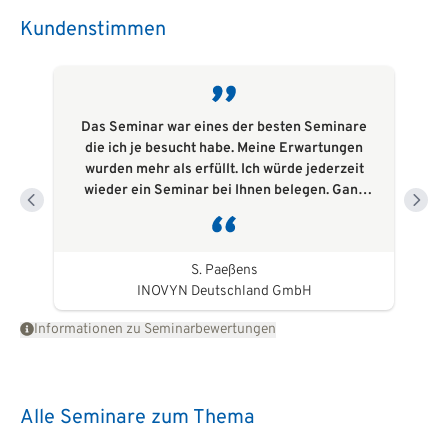
Kundenstimmen
Das Seminar war eines der besten Seminare
die ich je besucht habe. Meine Erwartungen
wurden mehr als erfüllt. Ich würde jederzeit
wieder ein Seminar bei Ihnen belegen. Ganz
konkrete individuelle Probleme/Ziele
meinerseits wurden ausführlich besprochen. Ich
habe ganz persönliche Lösungsansätze
S. Paeßens
erhalten.
INOVYN Deutschland GmbH
Informationen zu Seminarbewertungen
Alle Seminare zum Thema