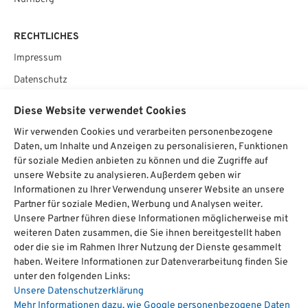
RECHTLICHES
Impressum
Datenschutz
AGB
Diese Website verwendet Cookies
Cookie­einstellungen
Wir verwenden Cookies und verarbeiten personenbezogene
Daten, um Inhalte und Anzeigen zu personalisieren, Funktionen
SOCIAL
für soziale Medien anbieten zu können und die Zugriffe auf
unsere Website zu analysieren. Außerdem geben wir
Informationen zu Ihrer Verwendung unserer Website an unsere
Partner für soziale Medien, Werbung und Analysen weiter.
Unsere Partner führen diese Informationen möglicherweise mit
Chat starten
weiteren Daten zusammen, die Sie ihnen bereitgestellt haben
oder die sie im Rahmen Ihrer Nutzung der Dienste gesammelt
haben. Weitere Informationen zur Datenverarbeitung finden Sie
unter den folgenden Links:
hat
4,74
Über
1700
Bewertungen auf ProvenExpert.com
Unsere Datenschutzerklärung
von
5
Mehr Informationen dazu, wie Google personenbezogene Daten
Sternen