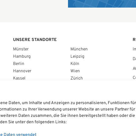
UNSERE STANDORTE
R
Münster
München
I
Hamburg
Leipzig
D
Berlin
Köln
A
Hannover
Wien
C
Kassel
Zürich
Frankfurt am Main
Amsterdam
Braunschweig
Brüssel
Stuttgart
Warschau
e Daten, um Inhalte und Anzeigen zu personalisieren, Funktionen für 
Nürnberg
ormationen zu Ihrer Verwendung unserer Website an unsere Partner für
 weiteren Daten zusammen, die Sie ihnen bereitgestellt haben oder di
den Sie unter den folgenden Links:
hat
4,74
ne Daten verwendet
Über
1700
Bewertungen auf ProvenExpert.com