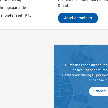
 Praxisbezug
Bleiben Sie immer auf dem 
Stand.
hrungsgarantie
anbieter seit 1975
Jetzt anmelden
Durch das Laden dieser Res
Cookies und andere Trac
Benutzererfahrung zu persona
finden Sie i
Erlaube 