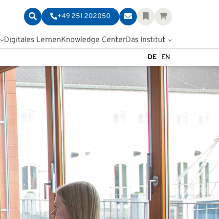
+49 251 202050
Digitales Lernen
Knowledge Center
Das Institut
DE
EN