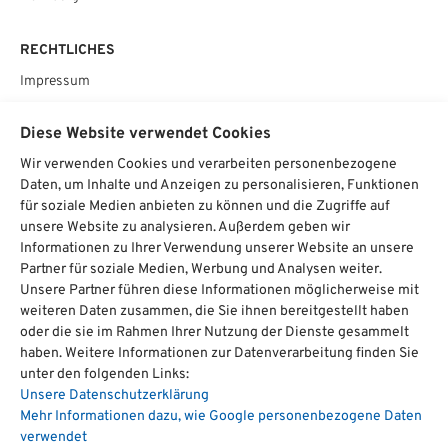
RECHTLICHES
Impressum
Datenschutz
Diese Website verwendet Cookies
AGB
Wir verwenden Cookies und verarbeiten personenbezogene
Cookie­einstellungen
Daten, um Inhalte und Anzeigen zu personalisieren, Funktionen
für soziale Medien anbieten zu können und die Zugriffe auf
SOCIAL
unsere Website zu analysieren. Außerdem geben wir
Informationen zu Ihrer Verwendung unserer Website an unsere
Partner für soziale Medien, Werbung und Analysen weiter.
Unsere Partner führen diese Informationen möglicherweise mit
weiteren Daten zusammen, die Sie ihnen bereitgestellt haben
Chat starten
oder die sie im Rahmen Ihrer Nutzung der Dienste gesammelt
haben. Weitere Informationen zur Datenverarbeitung finden Sie
unter den folgenden Links:
Unsere Datenschutzerklärung
hat
4,74
Über
1700
Bewertungen auf ProvenExpert.com
Mehr Informationen dazu, wie Google personenbezogene Daten
von
5
verwendet
Sternen