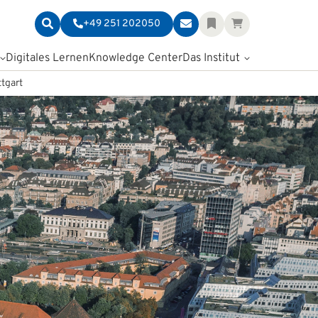
+49 251 202050
Digitales Lernen
Knowledge Center
Das Institut
tgart