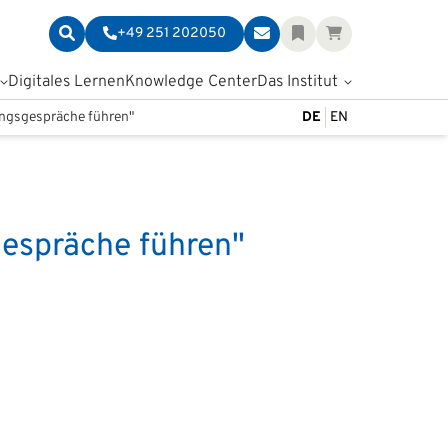
+49 251 202050
Digitales Lernen
Knowledge Center
Das Institut
ngsgespräche führen"
DE
EN
espräche führen"