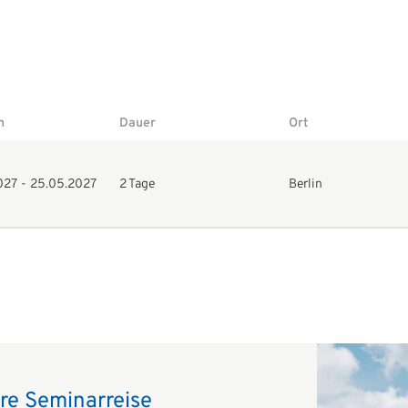
m
Dauer
Ort
027
-
25.05.2027
2 Tage
Berlin
hre Seminarreise