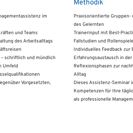
Methodik
anagementassistenz im
Praxisorientierte Gruppen
des Gelernten
räften und Teams
Trainerinput mit Best-Pract
ltung des Arbeitsalltags
Fallstudien und Rollenspie
äftsreisen
Individuelles Feedback zur
– schriftlich und mündlich
Erfahrungsaustausch in der
n Umfeld
Reflexionsphasen zur nachha
üsselqualifikationen
Alltag
gegenüber Vorgesetzten,
Dieses Assistenz-Seminar in
Kompetenzen für Ihre täglic
als professionelle Manageme