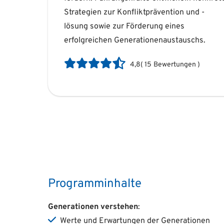
Strategien zur Konfliktprävention und -
noch gezielter zu fördern und innovative
lösung sowie zur Förderung eines
erfolgreichen Generationenaustauschs.
4,8
(
15
Bewertungen
)
Programminhalte
Generationen verstehen
:
Werte und Erwartungen der Generationen