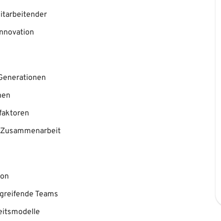
itarbeitender
Innovation
Generationen
nen
faktoren
n Zusammenarbeit
ion
rgreifende Teams
eitsmodelle