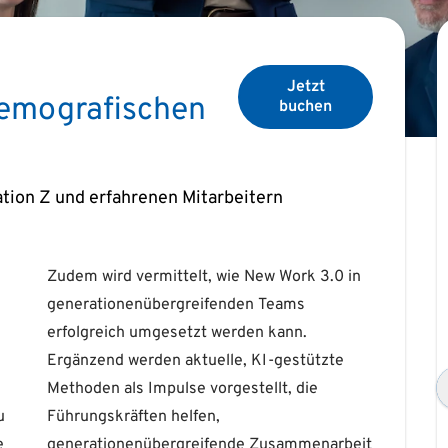
Jetzt
emografischen
buchen
tion Z und erfahrenen Mitarbeitern
u
,
e
t