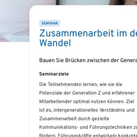
SEMINAR
Zusammenarbeit im d
Wandel
Bauen Sie Brücken zwischen der Genera
Seminarziele
Die Teilnehmenden lernen, wie sie die
Zudem wird vermittelt, wie New Work 3.0 in
Potenziale der Generation Z und erfahrener
generationenübergreifenden Teams
Mitarbeitender optimal nutzen können. Ziel
erfolgreich umgesetzt werden kann.
ist es, intergenerationelles Verständnis und
Ergänzend werden aktuelle, KI-gestützte
Zusammenarbeit durch gezielte
Methoden als Impulse vorgestellt, die
Kommunikations- und Führungstechniken z
Führungskräften helfen
fördern. Führungskräfte entwickeln konkret
generationenübergreifende Zusammenarbei