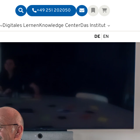
+49 251 202050
Digitales Lernen
Knowledge Center
Das Institut
DE
EN