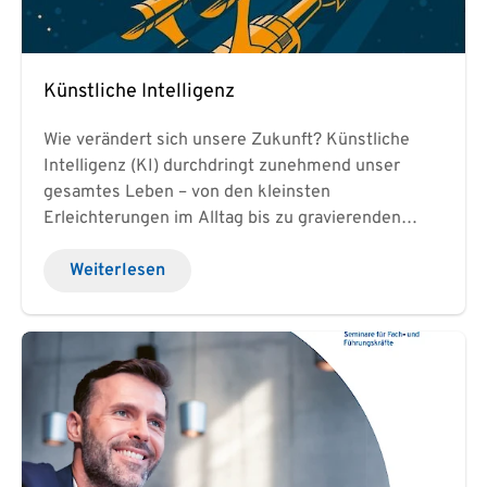
Künstliche Intelligenz
Wie verändert sich unsere Zukunft? Künstliche
Intelligenz (KI) durchdringt zunehmend unser
gesamtes Leben – von den kleinsten
Erleichterungen im Alltag bis zu gravierenden
Änderungen in zahlreichen Bereichen. Wie
positioniert sich KI gegenüber philosophischen,
Weiterlesen
ethischen, politischen und ökonomischen
Aspekten? Wie stehen künstliche und menschliche
Intelligenz zueinander und welche Auswirkungen
hat die rapide Entwicklung? Diese und viele
weitere spannende Themen im neuen Buch von
unserem Gründer und Geschäftsführer Dr. Arnold
Kitzmann. Jetzt verfügbar:
https://link.springer.com/book/10.1007/978-3-