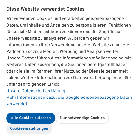
Diese Website verwendet Cookies
Wir verwenden Cookies und verarbeiten personenbezogene
Weitere Themengebiete
Daten, um Inhalte und Anzeigen zu personalisieren, Funktionen
für soziale Medien anbieten zu können und die Zugriffe auf
Entdecken Sie hier alle weiteren Themengebiete von
unsere Website zu analysieren. Außerdem geben wir
Kitzmann auf einen Blick.
Informationen zu Ihrer Verwendung unserer Website an unsere
Partner für soziale Medien, Werbung und Analysen weiter.
Unsere Partner führen diese Informationen möglicherweise mit
weiteren Daten zusammen, die Sie ihnen bereitgestellt haben
Rhetorik/Kommunikation
oder die sie im Rahmen Ihrer Nutzung der Dienste gesammelt
Sprachgewandtheit und Überzeugungskraft durch
haben. Weitere Informationen zur Datenverarbeitung finden Sie
unter den folgenden Links:
Rhetorik-Kurse trainieren.
Unsere Datenschutzerklärung
Mehr zur Kategorie
Mehr Informationen dazu, wie Google personenbezogene Daten
verwendet
Alle Cookies zulassen
Nur notwendige Cookies
KI - Themen
Cookie­einstellungen
In dieser Rubrik finden Fach- und Führungskräfte