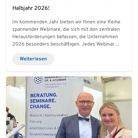
Halbjahr 2026!
Im kommenden Jahr bieten wir Ihnen eine Reihe
spannender Webinare, die sich mit den zentralen
Herausforderungen befassen, die Unternehmen
2026 besonders beschäftigen. Jedes Webinar
liefert wertvolle Impulse, die Sie direkt in Ihren
Arbeitsalltag integrieren können und bei Bedarf in
Weiterlesen
unseren entsprechenden Seminaren weiter
vertiefen. Die Themenvielfalt umfasst zentrale
Führungskompetenzen,
Persönlichkeitsentwicklung, effektive
Kommunikation, Konfliktbewältigung und vieles
mehr, um Sie in Ihrer beruflichen Entwicklung zu
unterstützen. Seien Sie dabei, wenn es heißt:
Inspirierende Impulsvorträge Themen, die Sie
beruflich voranbringen In unseren 60-minütigen
Webinaren erhalten Sie praxisnahe Ansätze, um