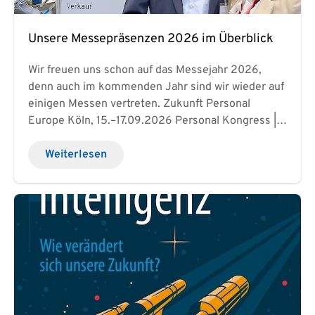
Ihre beruflichen Herausforderungen mit neuen
Perspektiven zu meistern. Alle Webinare werden
Unsere Messepräsenzen 2026 im Überblick
online über Zoom durchgeführt und sind daher
bequem und einfach zugänglich. Jetzt kostenlos
Wir freuen uns schon auf das Messejahr 2026,
anmelden Workshop Anmeldung und die Webinare
denn auch im kommenden Jahr sind wir wieder auf
des ersten Halbjahres 2026 erleben!
einigen Messen vertreten. Zukunft Personal
Europe Köln, 15.–17.09.2026 Personal Kongress |
Future Leadership Münster, 22.09.2026
Weiterlesen