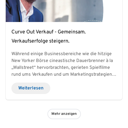
658-37700-7
Curve Out Verkauf - Gemeinsam.
Verkaufserfolge steigern.
Während einige Businessbereiche wie die hitzige
New Yorker Börse cineastische Dauerbrenner à la
„Wallstreet“ hervorbrachten, gerieten Spielfilme
rund ums Verkaufen und um Marketingstrategien
schnell wieder in Vergessenheit. Im Kino also
Nebenschauplatz, im wirklichen Leben jedoch die
Weiterlesen
Schlüsselkompetenz für den Unternehmenserfolg:
Das ist der Vertrieb. Blättern Sie jetzt durch
unseren neuen Flyer Verkauf - Gemeinsam.
Mehr anzeigen
Verkaufserfolge steigern und entdecken Sie neue
Ideen für Ihre Mitarbeiter-/innen! Zu allen