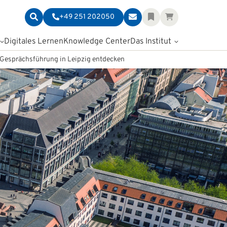
+49 251 202050
Digitales Lernen
Knowledge Center
Das Institut
 Gesprächsführung in Leipzig entdecken