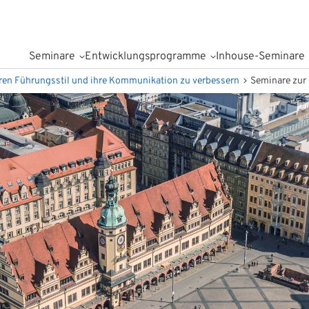
Seminare
Entwicklungsprogramme
Inhouse-Seminare
hren Führungsstil und ihre Kommunikation zu verbessern
Seminare zur