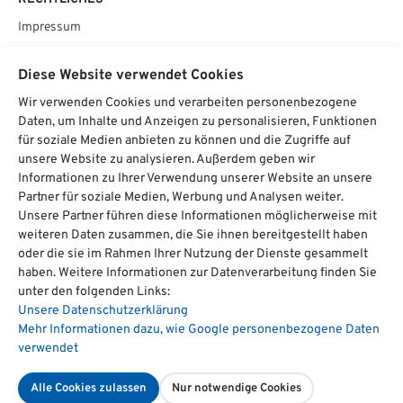
Impressum
Datenschutz
Diese Website verwendet Cookies
AGB
Wir verwenden Cookies und verarbeiten personenbezogene
Cookie­einstellungen
Daten, um Inhalte und Anzeigen zu personalisieren, Funktionen
für soziale Medien anbieten zu können und die Zugriffe auf
SOCIAL
unsere Website zu analysieren. Außerdem geben wir
Informationen zu Ihrer Verwendung unserer Website an unsere
Partner für soziale Medien, Werbung und Analysen weiter.
Unsere Partner führen diese Informationen möglicherweise mit
weiteren Daten zusammen, die Sie ihnen bereitgestellt haben
Chat starten
oder die sie im Rahmen Ihrer Nutzung der Dienste gesammelt
haben. Weitere Informationen zur Datenverarbeitung finden Sie
unter den folgenden Links:
Unsere Datenschutzerklärung
hat
4,74
Über
1700
Bewertungen auf ProvenExpert.com
Mehr Informationen dazu, wie Google personenbezogene Daten
von
5
verwendet
Sternen
Management-Institut Dr. Kitzmann
Alle Cookies zulassen
Nur notwendige Cookies