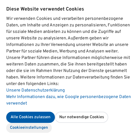
Learning Delphi 2025/2026, zeigen deutlich:
Diese Website verwendet Cookies
Unternehmen benötigen Mitarbeitende, die
Verantwortung übernehmen, Veränderungen
Wir verwenden Cookies und verarbeiten personenbezogene
Daten, um Inhalte und Anzeigen zu personalisieren, Funktionen
aktiv gestalten und kontinuierlich neue
für soziale Medien anbieten zu können und die Zugriffe auf
Kompetenzen entwickeln
.
unsere Website zu analysieren. Außerdem geben wir
Für HR bedeutet dies, Rahmenbedingungen zu
Informationen zu Ihrer Verwendung unserer Website an unsere
schaffen, die genau diese Fähigkeiten fördern.
Partner für soziale Medien, Werbung und Analysen weiter.
Unsere Partner führen diese Informationen möglicherweise mit
Weiterlesen
07.08.2026
6min
weiteren Daten zusammen, die Sie ihnen bereitgestellt haben
oder die sie im Rahmen Ihrer Nutzung der Dienste gesammelt
haben. Weitere Informationen zur Datenverarbeitung finden Sie
unter den folgenden Links:
Unsere Datenschutzerklärung
Mehr Informationen dazu, wie Google personenbezogene Daten
verwendet
Alle Cookies zulassen
Nur notwendige Cookies
Cookie­einstellungen