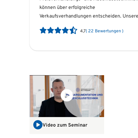
können über erfolgreiche
sowie Abschlusstechnik gezielt zu
Verkaufsverhandlungen entscheiden. Unser
4,7
(
22
Bewertungen
)
Video zum Seminar