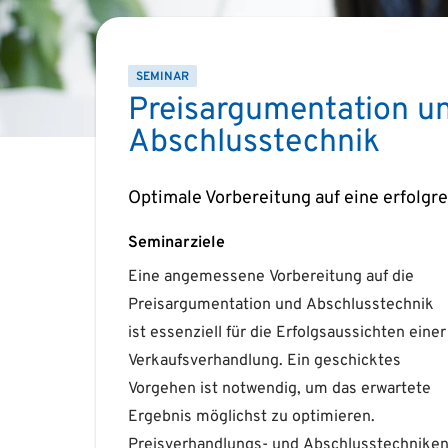
SEMINAR
Preisargumentation u
Abschlusstechnik
Optimale Vorbereitung auf eine erfolgr
Seminarziele
Eine angemessene Vorbereitung auf die
Seminare zu diesem Thema vermitteln Ihnen
Preisargumentation und Abschlusstechnik
praxisnahes Wissen, mit dem Sie Ihre
ist essenziell für die Erfolgsaussichten einer
Kunden und Geschäftspartner in zukünftigen
Verkaufsverhandlung. Ein geschicktes
Verhandlungen überzeugen können. Aktuelle
Vorgehen ist notwendig, um das erwartete
KI-gestützte Methoden werden als Impuls
Ergebnis möglichst zu optimieren.
eingesetzt, um Verhandlungsstrategien zu
Preisverhandlungs- und Abschlusstechnike
analysieren und Ihre Preisargumentatio