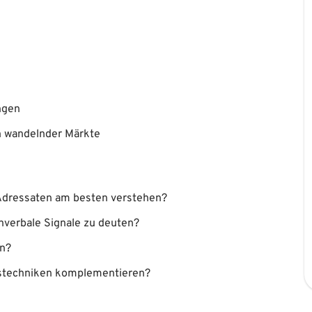
ngen
h wandelnder Märkte
Adressaten am besten verstehen?
nverbale Signale zu deuten?
en?
gstechniken komplementieren?