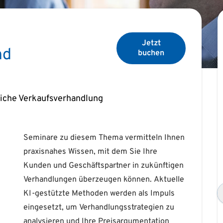
Jetzt
nd
buchen
eiche Verkaufsverhandlung
n
n