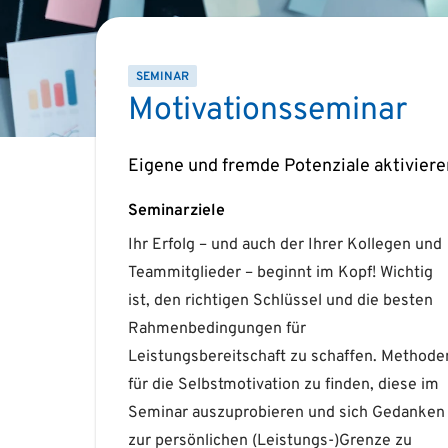
SEMINAR
Motivationsseminar
Eigene und fremde Potenziale aktiviere
Seminarziele
Ihr Erfolg – und auch der Ihrer Kollegen und
Erfolgsstrategien für Ihr Team und sich
Teammitglieder – beginnt im Kopf! Wichtig
selbst, um gerade besondere
ist, den richtigen Schlüssel und die besten
Herausforderungen mental stark und
Rahmenbedingungen für
erfolgreich meistern zu können. Als
Leistungsbereitschaft zu schaffen. Methode
zusätzlichen Impuls lernen Sie aktuelle KI
für die Selbstmotivation zu finden, diese im
gestützte Methoden kennen, die individuelle
Seminar auszuprobieren und sich Gedanken
Motivationsfaktoren analysieren,
zur persönlichen (Leistungs-)Grenze zu
Entwicklungspotenziale sichtbar machen und