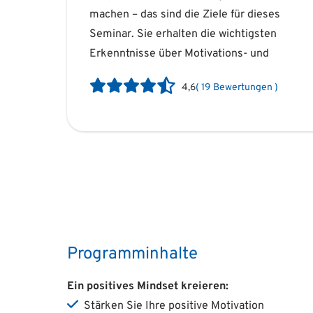
machen – das sind die Ziele für dieses
Sie dabei unterstützen, gezielt an der
Seminar. Sie erhalten die wichtigsten
mentalen Stärke und Leistungsfähigkeit von
Erkenntnisse über Motivations- und
4,6
(
19
Bewertungen
)
Programminhalte
Ein positives Mindset kreieren:
Stärken Sie Ihre positive Motivation