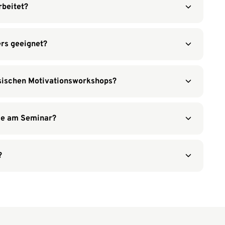
beitet?
ers geeignet?
sischen Motivationsworkshops?
me am Seminar?
?