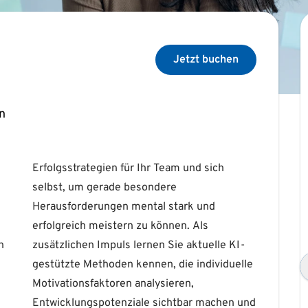
Jetzt buchen
n
n
-